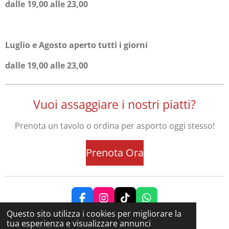
dalle 19,00 alle 23,00
Luglio e Agosto aperto tutti i giorni
dalle 19,00 alle 23,00
Vuoi assaggiare i nostri piatti?
Prenota un tavolo o ordina per asporto oggi stesso!
Prenota Ora
F
I
T
W
a
n
i
h
Questo sito utilizza i cookies per migliorare la
© 2024 - 2026 marghericesenatico
c
s
k
a
tua esperienza e visualizzare annunci
Fornito da
Webador